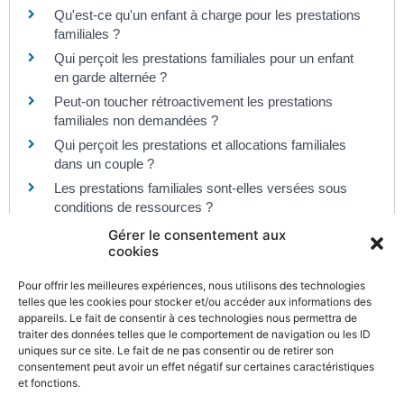
Qu'est-ce qu'un enfant à charge pour les prestations
familiales ?
Qui perçoit les prestations familiales pour un enfant
en garde alternée ?
Peut-on toucher rétroactivement les prestations
familiales non demandées ?
Qui perçoit les prestations et allocations familiales
dans un couple ?
Les prestations familiales sont-elles versées sous
conditions de ressources ?
Gérer le consentement aux
cookies
Pour en savoir plus
Pour offrir les meilleures expériences, nous utilisons des technologies
telles que les cookies pour stocker et/ou accéder aux informations des
Prestations familiales : règles spécifiques à l'outre-
appareils. Le fait de consentir à ces technologies nous permettra de
mer (voir les fiches DOM)
traiter des données telles que le comportement de navigation ou les ID
Caisse nationale des allocations familiales (Cnaf)
uniques sur ce site. Le fait de ne pas consentir ou de retirer son
consentement peut avoir un effet négatif sur certaines caractéristiques
et fonctions.