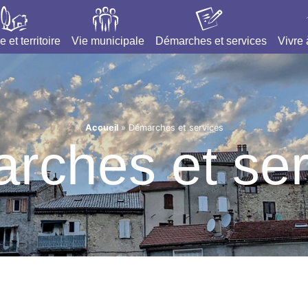
e et territoire
Vie municipale
Démarches et services
Vivre
Accueil
»
Démarches et services
rches et ser