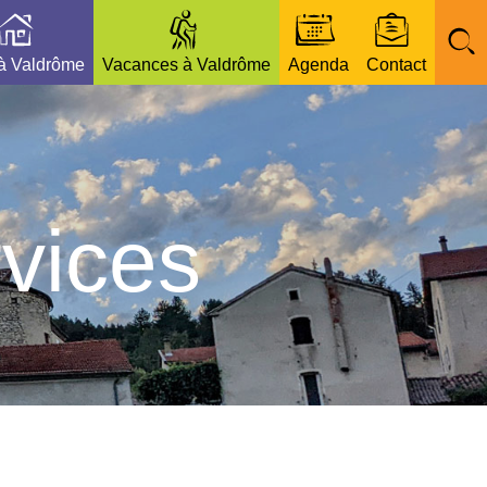
 à Valdrôme
Vacances à Valdrôme
Agenda
Contact
vices