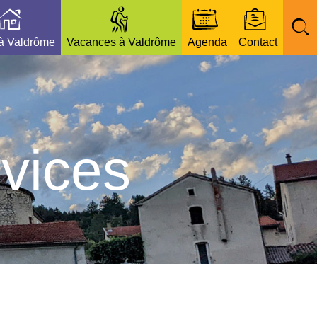
 à Valdrôme
Vacances à Valdrôme
Agenda
Contact
vices