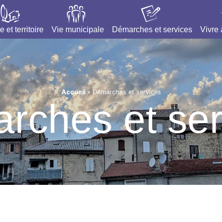
e et territoire
Vie municipale
Démarches et services
Vivre
Accueil
»
Démarches et services
rches et ser