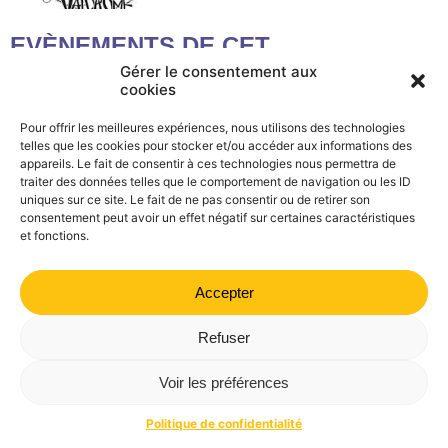
EVÈNEMENTS DE CET
ORGANISATEUR
Gérer le consentement aux
cookies
Pour offrir les meilleures expériences, nous utilisons des technologies
AUCUN ÉVÈNEMENT
telles que les cookies pour stocker et/ou accéder aux informations des
appareils. Le fait de consentir à ces technologies nous permettra de
traiter des données telles que le comportement de navigation ou les ID
uniques sur ce site. Le fait de ne pas consentir ou de retirer son
Mairie de Valdrôme | 14 rue Haute, 26310 Valdrôme | 04 75
consentement peut avoir un effet négatif sur certaines caractéristiques
21 40 70
et fonctions.
Politique de confidentialité
Mentions légales
Plan du site
Accepter
Refuser
Voir les préférences
Politique de confidentialité