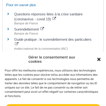
Pour en savoir plus
Questions-réponses liées à la crise sanitaire
(coronavirus - covid 19)
Banque de France
Surendettement
Banque de France
Guide pratique : le surendettement des particuliers
Institut national de la consommation (INC)
Être en situation de surendettement
Gérer le consentement aux
Banque de France
cookies
Schéma de la procédure de surendettement depuis
2018
Pour offrir les meilleures expériences, nous utilisons des technologies
Banque de France
telles que les cookies pour stocker et/ou accéder aux informations des
appareils. Le fait de consentir à ces technologies nous permettra de
Crédit à la consommation
traiter des données telles que le comportement de navigation ou les ID
Institut pour l'éducation financière du public (IEFP)
uniques sur ce site. Le fait de ne pas consentir ou de retirer son
consentement peut avoir un effet négatif sur certaines caractéristiques
et fonctions.