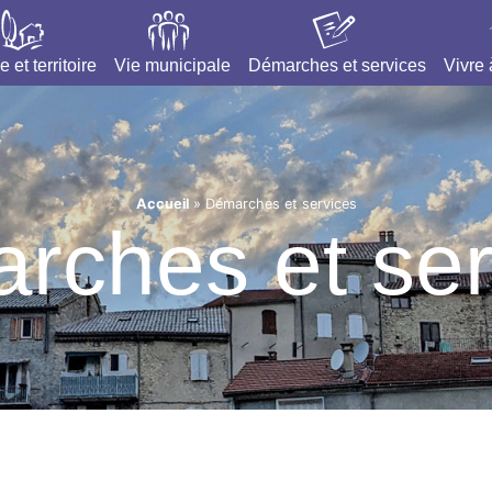
e et territoire
Vie municipale
Démarches et services
Vivre
Accueil
»
Démarches et services
rches et ser