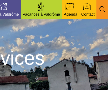
 à Valdrôme
Vacances à Valdrôme
Agenda
Contact
vices