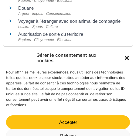
Papiers - Citoyenneté - Élections
Douane
Argent - Impôts - Consommation
Voyager à l'étranger avec son animal de compagnie
Loisirs - Sports - Culture
Autorisation de sortie du territoire
Papiers - Citoyenneté - Élections
Gérer le consentement aux
Pour en savoir plus
cookies
Conseils aux voyageurs
Pour offrir les meilleures expériences, nous utilisons des technologies
Ministère chargé de l'Europe et des affaires étrangères
telles que les cookies pour stocker et/ou accéder aux informations des
appareils. Le fait de consentir à ces technologies nous permettra de
Voyager en Europe
traiter des données telles que le comportement de navigation ou les ID
Commission européenne
uniques sur ce site. Le fait de ne pas consentir ou de retirer son
consentement peut avoir un effet négatif sur certaines caractéristiques
et fonctions.
Accepter
©
Direction de l'information légale et administrative
comarquage developpé par
kienso.fr
Refuser