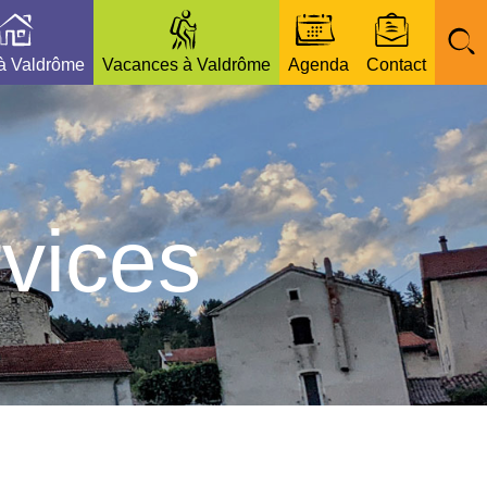
 à Valdrôme
Vacances à Valdrôme
Agenda
Contact
vices