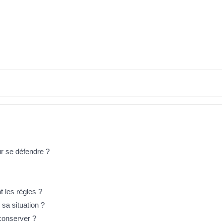
ur se défendre ?
 les règles ?
sa situation ?
conserver ?