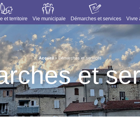
e et territoire
Vie municipale
Démarches et services
Vivre
Accueil
»
Démarches et services
rches et ser