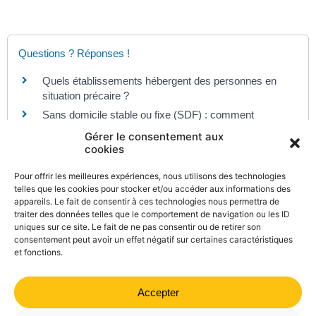
Questions ? Réponses !
Quels établissements hébergent des personnes en
situation précaire ?
Sans domicile stable ou fixe (SDF) : comment
obtenir une domiciliation ?
Gérer le consentement aux
cookies
Pour offrir les meilleures expériences, nous utilisons des technologies
Et aussi
telles que les cookies pour stocker et/ou accéder aux informations des
appareils. Le fait de consentir à ces technologies nous permettra de
Aides personnelles au logement
traiter des données telles que le comportement de navigation ou les ID
Logement
uniques sur ce site. Le fait de ne pas consentir ou de retirer son
consentement peut avoir un effet négatif sur certaines caractéristiques
et fonctions.
Accepter
©
Direction de l'information légale et administrative
comarquage developpé par
kienso.fr