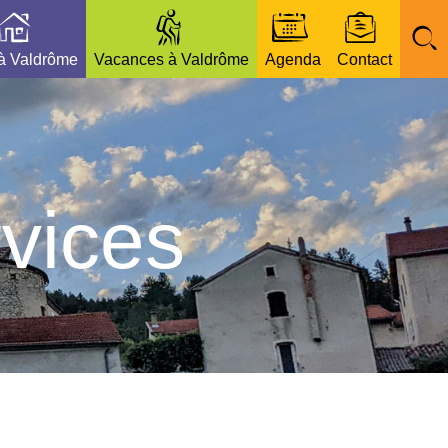
 à Valdrôme
Vacances à Valdrôme
Agenda
Contact
vices