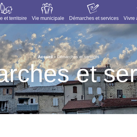
e et territoire
Vie municipale
Démarches et services
Vivre
Accueil
»
Démarches et services
rches et ser