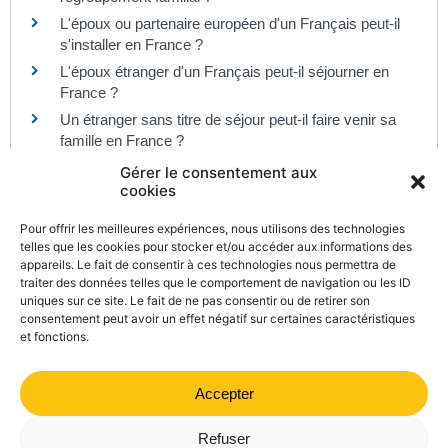
L'époux ou partenaire européen d'un Français peut-il
s'installer en France ?
L'époux étranger d'un Français peut-il séjourner en
France ?
Un étranger sans titre de séjour peut-il faire venir sa
famille en France ?
Gérer le consentement aux
cookies
Pour en savoir plus
Pour offrir les meilleures expériences, nous utilisons des technologies
Étranger non européen : faire venir son époux et ses
telles que les cookies pour stocker et/ou accéder aux informations des
appareils. Le fait de consentir à ces technologies nous permettra de
enfants en France
traiter des données telles que le comportement de navigation ou les ID
Office français de l'immigration et de l'intégration (Ofii)
uniques sur ce site. Le fait de ne pas consentir ou de retirer son
consentement peut avoir un effet négatif sur certaines caractéristiques
et fonctions.
Accepter
©
Direction de l'information légale et administrative
comarquage developpé par
kienso.fr
Refuser