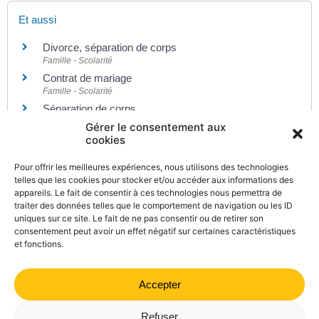
Et aussi
Divorce, séparation de corps
Famille - Scolarité
Contrat de mariage
Famille - Scolarité
Séparation de corps
Famille - Scolarité
Gérer le consentement aux
cookies
Pour offrir les meilleures expériences, nous utilisons des technologies
Pour en savoir plus
telles que les cookies pour stocker et/ou accéder aux informations des
appareils. Le fait de consentir à ces technologies nous permettra de
Guide juridique des Français de l'étranger
traiter des données telles que le comportement de navigation ou les ID
Notaires de France
uniques sur ce site. Le fait de ne pas consentir ou de retirer son
consentement peut avoir un effet négatif sur certaines caractéristiques
et fonctions.
Accepter
©
Direction de l'information légale et administrative
comarquage developpé par
kienso.fr
Refuser