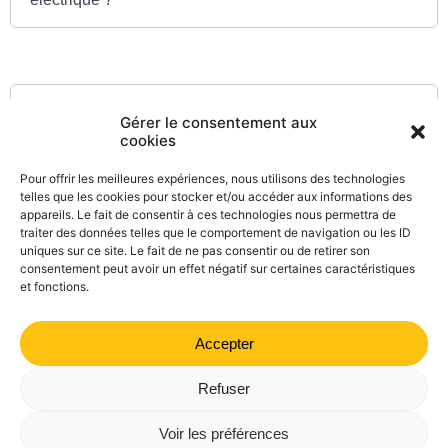
Textes de référence
Gérer le consentement aux
cookies
Et aussi
Pour offrir les meilleures expériences, nous utilisons des technologies
telles que les cookies pour stocker et/ou accéder aux informations des
appareils. Le fait de consentir à ces technologies nous permettra de
Mesures antipollution
traiter des données telles que le comportement de navigation ou les ID
Transports - Mobilité
uniques sur ce site. Le fait de ne pas consentir ou de retirer son
consentement peut avoir un effet négatif sur certaines caractéristiques
et fonctions.
Accepter
©
Direction de l'information légale et administrative
comarquage developpé par
kienso.fr
Refuser
Mairie de Valdrôme | 14 rue Haute, 26310 Valdrôme | 04 75
Voir les préférences
21 40 70