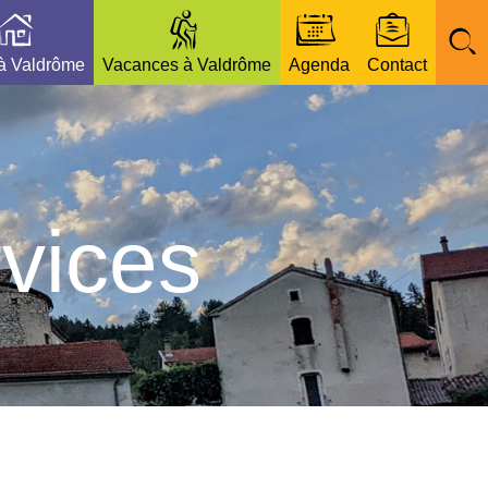
 à Valdrôme
Vacances à Valdrôme
Agenda
Contact
vices