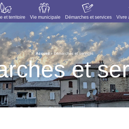
e et territoire
Vie municipale
Démarches et services
Vivre
Accueil
»
Démarches et services
rches et ser