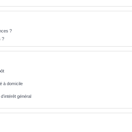
ences ?
s ?
pôt
ié à domicile
d'intérêt général