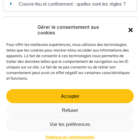
Couvre-feu et confinement : quelles sont les règles ?
Pour en savoir plus
Gérer le consentement aux
cookies
Informations Coronavirus : Déplacements à
l'étranger
Pour offrir les meilleures expériences, nous utilisons des technologies
Ministère chargé de l'intérieur
telles que les cookies pour stocker et/ou accéder aux informations des
appareils. Le fait de consentir à ces technologies nous permettra de
Règles de voyages depuis et vers l'étranger
traiter des données telles que le comportement de navigation ou les ID
Ministère chargé de l'intérieur
uniques sur ce site. Le fait de ne pas consentir ou de retirer son
consentement peut avoir un effet négatif sur certaines caractéristiques
et fonctions.
Accepter
©
Direction de l'information légale et administrative
comarquage developpé par
kienso.fr
Refuser
Mairie de Valdrôme | 14 rue Haute, 26310 Valdrôme | 04 75
Voir les préférences
21 40 70
Politique de confidentialité
Mentions légales
Plan du site
Politique de confidentialité