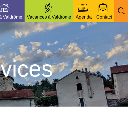
 à Valdrôme
Vacances à Valdrôme
Agenda
Contact
vices