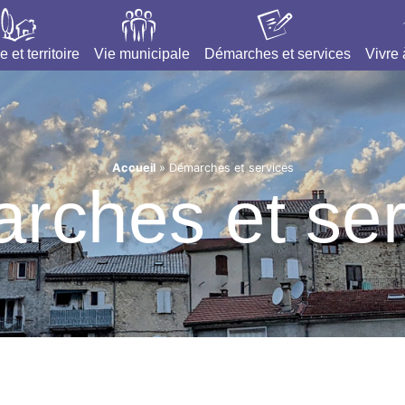
e et territoire
Vie municipale
Démarches et services
Vivre
Accueil
»
Démarches et services
rches et ser