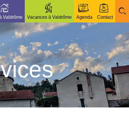
 à Valdrôme
Vacances à Valdrôme
Agenda
Contact
vices