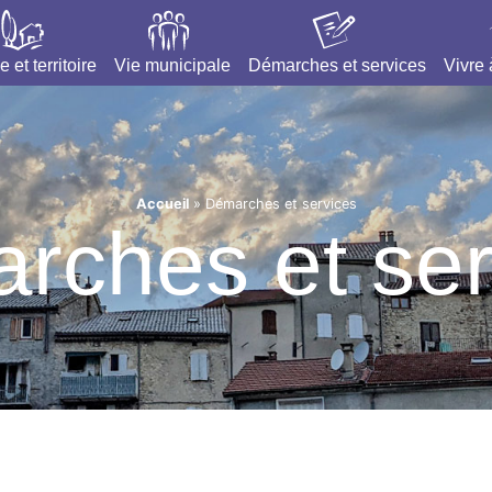
e et territoire
Vie municipale
Démarches et services
Vivre
Accueil
»
Démarches et services
rches et ser