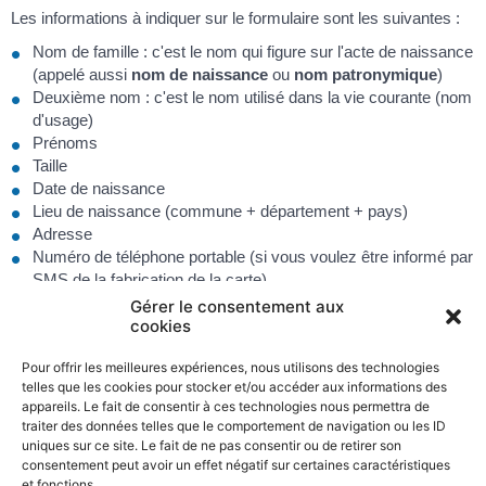
Les informations à indiquer sur le formulaire sont les suivantes :
Nom de famille : c'est le nom qui figure sur l'acte de naissance
(appelé aussi
nom de naissance
ou
nom patronymique
)
Deuxième nom : c'est le nom utilisé dans la vie courante (nom
d'usage)
Prénoms
Taille
Date de naissance
Lieu de naissance (commune + département + pays)
Adresse
Numéro de téléphone portable (si vous voulez être informé par
SMS de la fabrication de la carte)
Nom de famille
et prénom(s) des parents
Gérer le consentement aux
cookies
Date et lieu de naissance des parents
Pour offrir les meilleures expériences, nous utilisons des technologies
telles que les cookies pour stocker et/ou accéder aux informations des
appareils. Le fait de consentir à ces technologies nous permettra de
Services en ligne et formulaires
traiter des données telles que le comportement de navigation ou les ID
uniques sur ce site. Le fait de ne pas consentir ou de retirer son
consentement peut avoir un effet négatif sur certaines caractéristiques
et fonctions.