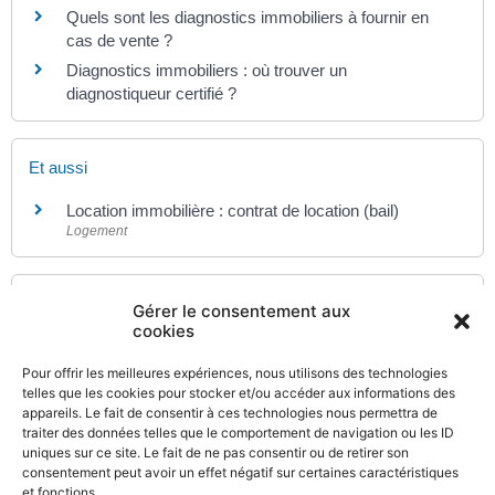
Quels sont les diagnostics immobiliers à fournir en
cas de vente ?
Diagnostics immobiliers : où trouver un
diagnostiqueur certifié ?
Et aussi
Location immobilière : contrat de location (bail)
Logement
Pour en savoir plus
Gérer le consentement aux
cookies
Mémo sur les diagnostics immobiliers en cas de
vente ou de location
Pour offrir les meilleures expériences, nous utilisons des technologies
Institut national de la consommation (INC)
telles que les cookies pour stocker et/ou accéder aux informations des
appareils. Le fait de consentir à ces technologies nous permettra de
Information sur les risques naturels
traiter des données telles que le comportement de navigation ou les ID
Première ministre
uniques sur ce site. Le fait de ne pas consentir ou de retirer son
consentement peut avoir un effet négatif sur certaines caractéristiques
et fonctions.