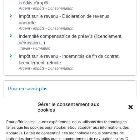
crédits d'impôt
Argent - Impôts - Consommation
Impôt sur le revenu - Déclaration de revenus
annuelle
Argent - Impôts - Consommation
Indemnité compensatrice de préavis (licenciement,
démission...)
Travail - Formation
Impôt sur le revenu - Indemnités de fin de contrat,
licenciement, retraite
Argent - Impôts - Consommation
Pour en savoir plus
Site des impôts
Gérer le consentement aux
Ministère chargé des finances
cookies
Brochure pratique 2023 - Déclaration des revenus de
2022
Pour offrir les meilleures expériences, nous utilisons des technologies
Ministère chargé des finances
telles que les cookies pour stocker et/ou accéder aux informations des
appareils. Le fait de consentir à ces technologies nous permettra de
Impôt sur le revenu : dépliants d'information
traiter des données telles que le comportement de navigation ou les ID
Ministère chargé des finances