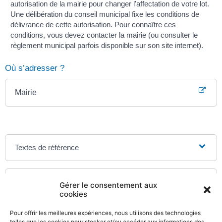
autorisation de la mairie pour changer l'affectation de votre lot.
Une délibération du conseil municipal fixe les conditions de
délivrance de cette autorisation. Pour connaître ces
conditions, vous devez contacter la mairie (ou consulter le
règlement municipal parfois disponible sur son site internet).
Où s’adresser ?
Mairie
Textes de référence
Et aussi
Gérer le consentement aux
cookies
Règlement de copropriété
Logement
Pour offrir les meilleures expériences, nous utilisons des technologies
telles que les cookies pour stocker et/ou accéder aux informations des