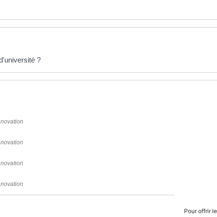
d'université ?
nnovation
nnovation
nnovation
nnovation
Pour offrir 