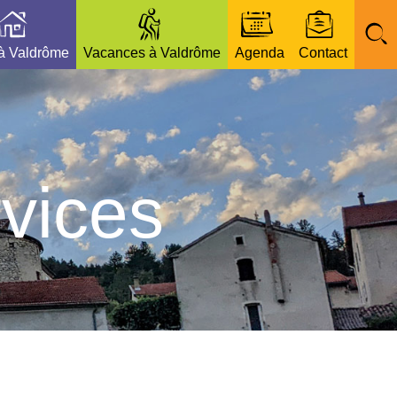
 à Valdrôme
Vacances à Valdrôme
Agenda
Contact
vices