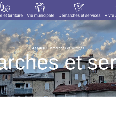
e et territoire
Vie municipale
Démarches et services
Vivre
Accueil
»
Démarches et services
rches et ser