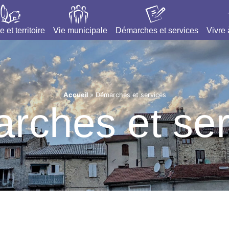
e et territoire
Vie municipale
Démarches et services
Vivre
Accueil
»
Démarches et services
rches et ser