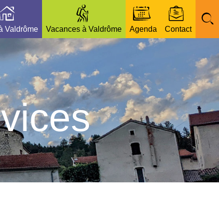
 à Valdrôme
Vacances à Valdrôme
Agenda
Contact
vices