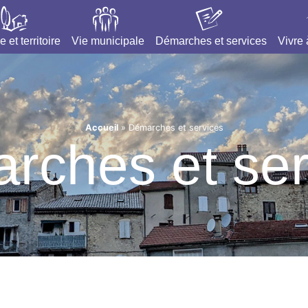
e et territoire
Vie municipale
Démarches et services
Vivre
Accueil
»
Démarches et services
rches et ser