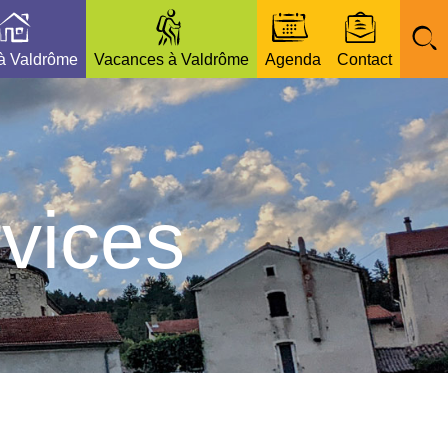
 à Valdrôme
Vacances à Valdrôme
Agenda
Contact
vices