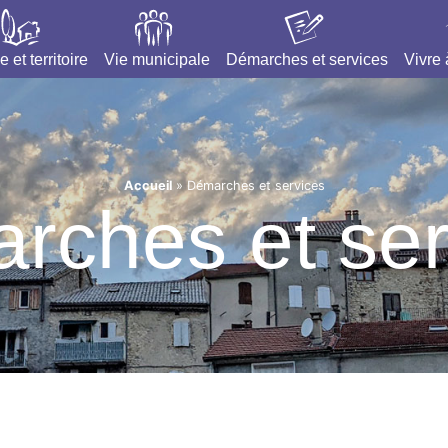
e et territoire
Vie municipale
Démarches et services
Vivre
Accueil
»
Démarches et services
rches et ser