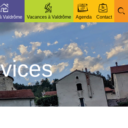
 à Valdrôme
Vacances à Valdrôme
Agenda
Contact
vices