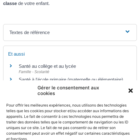
classe
de votre enfant.
Textes de référence
Et aussi
Santé au collège et au lycée
Famille - Scolarité
Santé à l'école primaire (maternelle ou élémentaire)
Famille - Scolarité
Gérer le consentement aux
cookies
Pour offrir les meilleures expériences, nous utilisons des technologies
Pour en savoir plus
telles que les cookies pour stocker et/ou accéder aux informations des
appareils. Le fait de consentir à ces technologies nous permettra de
Élèves malades : l'accueil à l'école
traiter des données telles que le comportement de navigation ou les ID
Ministère chargé de l'éducation
uniques sur ce site. Le fait de ne pas consentir ou de retirer son
consentement peut avoir un effet négatif sur certaines caractéristiques
et fonctions.