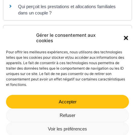
Qui perçoit les prestations et allocations familiales
dans un couple ?
Pour en savoir plus
Gérer le consentement aux
cookies
L'allocation de rentrée scolaire (ARS)
Caisse nationale des allocations familiales (Cnaf)
Pour offrir les meilleures expériences, nous utilisons des technologies
telles que les cookies pour stocker et/ou accéder aux informations des
Enfant confié au service de l'aide à l'enfance :
appareils. Le fait de consentir à ces technologies nous permettra de
comment récupérer vos ARS ?
traiter des données telles que le comportement de navigation ou les ID
Caisse des dépôts et consignations (CDC)
uniques sur ce site. Le fait de ne pas consentir ou de retirer son
consentement peut avoir un effet négatif sur certaines caractéristiques
et fonctions.
Accepter
©
Direction de l'information légale et administrative
comarquage developpé par
kienso.fr
Refuser
Mairie de Valdrôme | 14 rue Haute, 26310 Valdrôme | 04 75
Voir les préférences
21 40 70