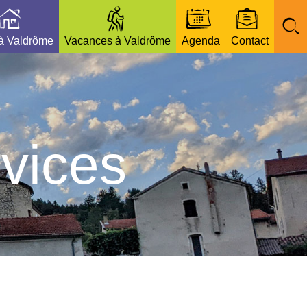
 à Valdrôme
Vacances à Valdrôme
Agenda
Contact
vices