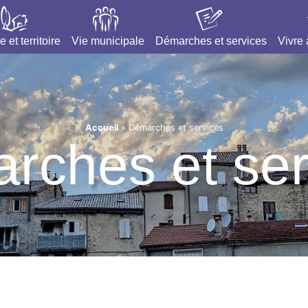
e et territoire
Vie municipale
Démarches et services
Vivre
Accueil
»
Démarches et services
rches et ser