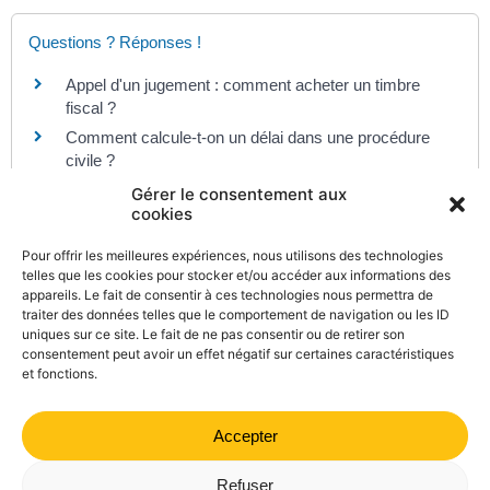
Questions ? Réponses !
Appel d'un jugement : comment acheter un timbre
fiscal ?
Comment calcule-t-on un délai dans une procédure
civile ?
Gérer le consentement aux
cookies
Pour en savoir plus
Pour offrir les meilleures expériences, nous utilisons des technologies
telles que les cookies pour stocker et/ou accéder aux informations des
Appel des jugements du tribunal de police (liste des
appareils. Le fait de consentir à ces technologies nous permettra de
jugements concernés)
traiter des données telles que le comportement de navigation ou les ID
Legifrance
uniques sur ce site. Le fait de ne pas consentir ou de retirer son
consentement peut avoir un effet négatif sur certaines caractéristiques
et fonctions.
Accepter
©
Direction de l'information légale et administrative
comarquage developpé par
kienso.fr
Refuser