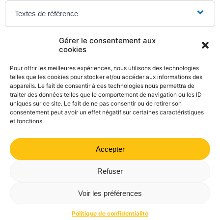
Textes de référence
Gérer le consentement aux
Et aussi
cookies
Divorce, séparation de corps
Pour offrir les meilleures expériences, nous utilisons des technologies
Famille - Scolarité
telles que les cookies pour stocker et/ou accéder aux informations des
appareils. Le fait de consentir à ces technologies nous permettra de
Mariage
traiter des données telles que le comportement de navigation ou les ID
Famille - Scolarité
uniques sur ce site. Le fait de ne pas consentir ou de retirer son
consentement peut avoir un effet négatif sur certaines caractéristiques
et fonctions.
Accepter
©
Direction de l'information légale et administrative
comarquage developpé par
kienso.fr
Refuser
Mairie de Valdrôme | 14 rue Haute, 26310 Valdrôme | 04 75
Voir les préférences
21 40 70
Politique de confidentialité
Mentions légales
Plan du site
Politique de confidentialité