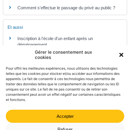
Comment s'effectue le passage du privé au public ?
Et aussi
Inscription à l'école d'un enfant après un
déménagement
Famille - Scolarité
Gérer le consentement aux
cookies
Pour offrir les meilleures expériences, nous utilisons des technologies
Pour en savoir plus
telles que les cookies pour stocker et/ou accéder aux informations des
appareils. Le fait de consentir à ces technologies nous permettra de
Les parents à l'école
traiter des données telles que le comportement de navigation ou les ID
Ministère chargé de l'éducation
uniques sur ce site. Le fait de ne pas consentir ou de retirer son
consentement peut avoir un effet négatif sur certaines caractéristiques
et fonctions.
Accepter
©
Direction de l'information légale et administrative
comarquage developpé par
kienso.fr
Refuser