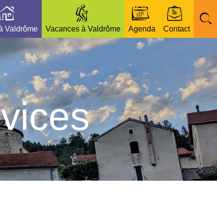
 à Valdrôme
Vacances à Valdrôme
Agenda
Contact
vices