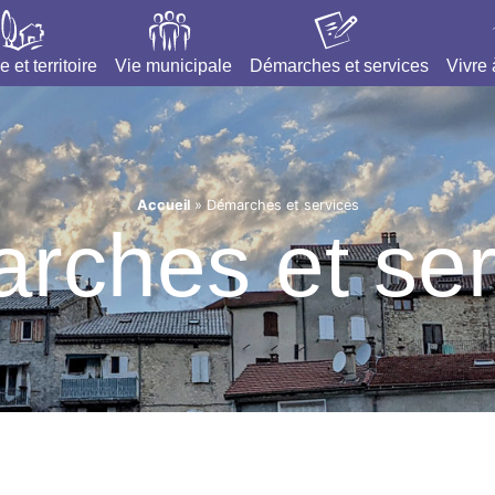
e et territoire
Vie municipale
Démarches et services
Vivre
Accueil
»
Démarches et services
rches et ser