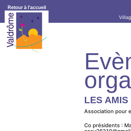
Retour à l'accueil
Villag
Evè
orga
LES AMIS
Association pour e
Co présidents : M