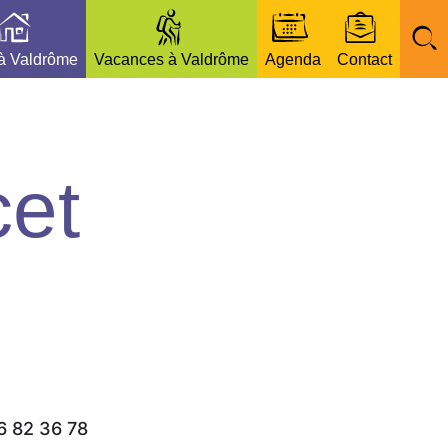
 à Valdrôme
Vacances à Valdrôme
Agenda
Contact
et
6 82 36 78