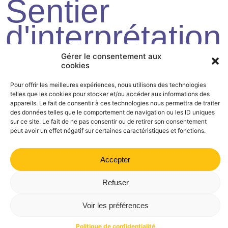
Sentier
d'interprétation
le fil de la
Gérer le consentement aux
cookies
Drôme
Pour offrir les meilleures expériences, nous utilisons des technologies
telles que les cookies pour stocker et/ou accéder aux informations des
appareils. Le fait de consentir à ces technologies nous permettra de traiter
Sur_le_Fil_de_la_Drôme
des données telles que le comportement de navigation ou les ID uniques
sur ce site. Le fait de ne pas consentir ou de retirer son consentement
peut avoir un effet négatif sur certaines caractéristiques et fonctions.
Mairie de Valdrôme | 14 rue Haute, 26310 Valdrôme | 04 75
21 40 70
Accepter
Politique de confidentialité
Mentions légales
Plan du site
Refuser
Voir les préférences
Politique de confidentialité