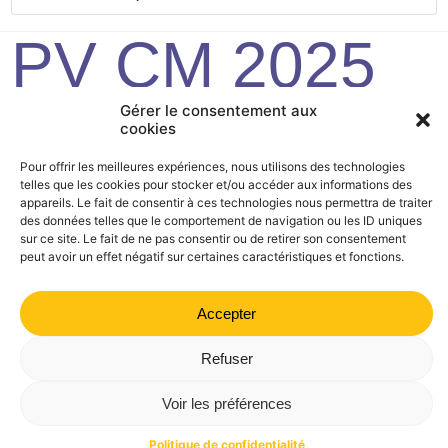
PV CM 2025
01 31
Gérer le consentement aux
cookies
Pour offrir les meilleures expériences, nous utilisons des technologies
telles que les cookies pour stocker et/ou accéder aux informations des
Mairie de Valdrôme | 14 rue Haute, 26310 Valdrôme | 04 75
appareils. Le fait de consentir à ces technologies nous permettra de traiter
21 40 70
des données telles que le comportement de navigation ou les ID uniques
sur ce site. Le fait de ne pas consentir ou de retirer son consentement
Politique de confidentialité
Mentions légales
Plan du site
peut avoir un effet négatif sur certaines caractéristiques et fonctions.
Accepter
Refuser
Voir les préférences
Politique de confidentialité