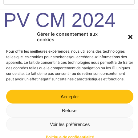
PV CM 2024
11 29
Gérer le consentement aux
cookies
Pour offrir les meilleures expériences, nous utilisons des technologies
telles que les cookies pour stocker et/ou accéder aux informations des
Mairie de Valdrôme | 14 rue Haute, 26310 Valdrôme | 04 75
appareils. Le fait de consentir à ces technologies nous permettra de traiter
21 40 70
des données telles que le comportement de navigation ou les ID uniques
sur ce site. Le fait de ne pas consentir ou de retirer son consentement
Politique de confidentialité
Mentions légales
Plan du site
peut avoir un effet négatif sur certaines caractéristiques et fonctions.
Accepter
Refuser
Voir les préférences
Politique de confidentialité