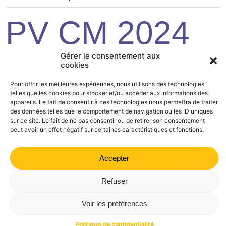
PV CM 2024
08 02
Gérer le consentement aux
cookies
Pour offrir les meilleures expériences, nous utilisons des technologies
telles que les cookies pour stocker et/ou accéder aux informations des
Mairie de Valdrôme | 14 rue Haute, 26310 Valdrôme | 04 75
appareils. Le fait de consentir à ces technologies nous permettra de traiter
21 40 70
des données telles que le comportement de navigation ou les ID uniques
sur ce site. Le fait de ne pas consentir ou de retirer son consentement
Politique de confidentialité
Mentions légales
Plan du site
peut avoir un effet négatif sur certaines caractéristiques et fonctions.
Accepter
Refuser
Voir les préférences
Politique de confidentialité