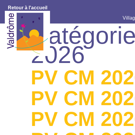
Retour à l'accueil
Villag
Catégorie
2026
PV CM 202
PV CM 202
PV CM 202