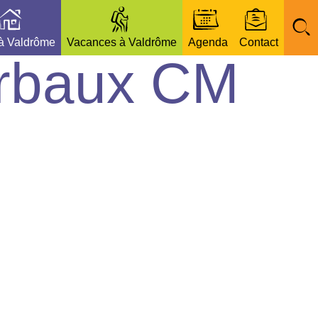
 à Valdrôme
Vacances à Valdrôme
Agenda
Contact
erbaux CM