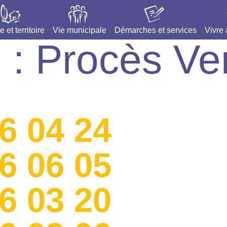
e et territoire
Vie municipale
Démarches et services
Vivre
 :
Procès V
6 04 24
6 06 05
6 03 20