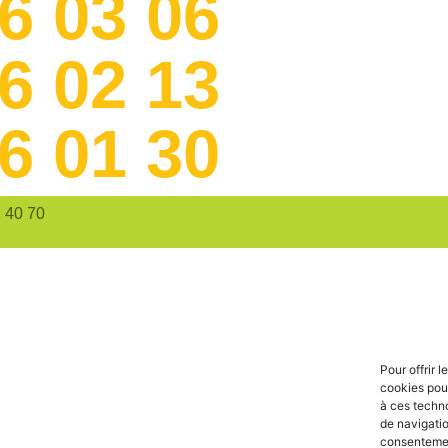
6 03 06
6 02 13
6 01 30
1 40 70
Pour offrir 
cookies pour
à ces techn
de navigatio
consentement