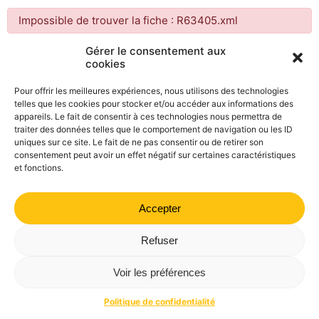
Impossible de trouver la fiche : R63405.xml
Gérer le consentement aux
cookies
Mairie de Valdrôme | 14 rue Haute, 26310 Valdrôme | 04 75
21 40 70
Pour offrir les meilleures expériences, nous utilisons des technologies
telles que les cookies pour stocker et/ou accéder aux informations des
Politique de confidentialité
Mentions légales
Plan du site
appareils. Le fait de consentir à ces technologies nous permettra de
traiter des données telles que le comportement de navigation ou les ID
uniques sur ce site. Le fait de ne pas consentir ou de retirer son
consentement peut avoir un effet négatif sur certaines caractéristiques
et fonctions.
Accepter
Refuser
Voir les préférences
Politique de confidentialité