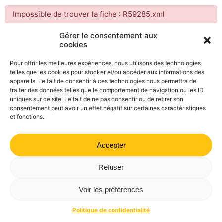
Impossible de trouver la fiche : R59285.xml
Gérer le consentement aux
cookies
Mairie de Valdrôme | 14 rue Haute, 26310 Valdrôme | 04 75
21 40 70
Pour offrir les meilleures expériences, nous utilisons des technologies
telles que les cookies pour stocker et/ou accéder aux informations des
Politique de confidentialité
Mentions légales
Plan du site
appareils. Le fait de consentir à ces technologies nous permettra de
traiter des données telles que le comportement de navigation ou les ID
uniques sur ce site. Le fait de ne pas consentir ou de retirer son
consentement peut avoir un effet négatif sur certaines caractéristiques
et fonctions.
Accepter
Refuser
Voir les préférences
Politique de confidentialité