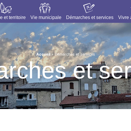
e et territoire
Vie municipale
Démarches et services
Vivre
Accueil
»
Démarches et services
rches et ser