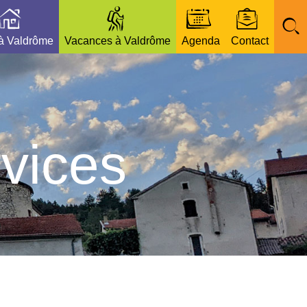
 à Valdrôme
Vacances à Valdrôme
Agenda
Contact
vices