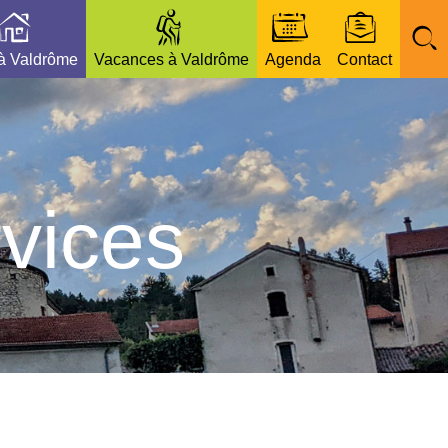
 à Valdrôme
Vacances à Valdrôme
Agenda
Contact
vices