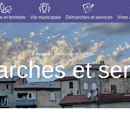
e et territoire
Vie municipale
Démarches et services
Vivre
Accueil
»
Démarches et services
rches et ser