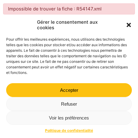
Impossible de trouver la fiche : R54147.xml
Gérer le consentement aux
cookies
Mairie de Valdrôme | 14 rue Haute, 26310 Valdrôme | 04 75
21 40 70
Pour offrir les meilleures expériences, nous utilisons des technologies
telles que les cookies pour stocker et/ou accéder aux informations des
Politique de confidentialité
Mentions légales
Plan du site
appareils. Le fait de consentir à ces technologies nous permettra de
traiter des données telles que le comportement de navigation ou les ID
uniques sur ce site. Le fait de ne pas consentir ou de retirer son
consentement peut avoir un effet négatif sur certaines caractéristiques
et fonctions.
Accepter
Refuser
Voir les préférences
Politique de confidentialité