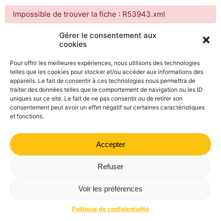
Impossible de trouver la fiche : R53943.xml
Gérer le consentement aux
cookies
Mairie de Valdrôme | 14 rue Haute, 26310 Valdrôme | 04 75
21 40 70
Pour offrir les meilleures expériences, nous utilisons des technologies
telles que les cookies pour stocker et/ou accéder aux informations des
Politique de confidentialité
Mentions légales
Plan du site
appareils. Le fait de consentir à ces technologies nous permettra de
traiter des données telles que le comportement de navigation ou les ID
uniques sur ce site. Le fait de ne pas consentir ou de retirer son
consentement peut avoir un effet négatif sur certaines caractéristiques
et fonctions.
Accepter
Refuser
Voir les préférences
Politique de confidentialité