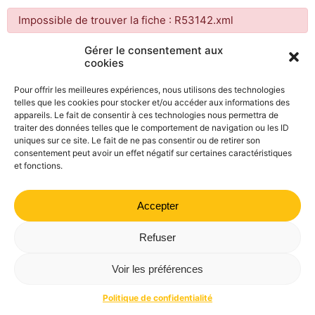
Impossible de trouver la fiche : R53142.xml
Gérer le consentement aux
cookies
Mairie de Valdrôme | 14 rue Haute, 26310 Valdrôme | 04 75
21 40 70
Pour offrir les meilleures expériences, nous utilisons des technologies
telles que les cookies pour stocker et/ou accéder aux informations des
Politique de confidentialité
Mentions légales
Plan du site
appareils. Le fait de consentir à ces technologies nous permettra de
traiter des données telles que le comportement de navigation ou les ID
uniques sur ce site. Le fait de ne pas consentir ou de retirer son
consentement peut avoir un effet négatif sur certaines caractéristiques
et fonctions.
Accepter
Refuser
Voir les préférences
Politique de confidentialité