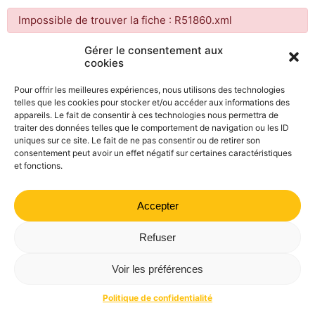
Impossible de trouver la fiche : R51860.xml
Gérer le consentement aux
cookies
Mairie de Valdrôme | 14 rue Haute, 26310 Valdrôme | 04 75
21 40 70
Pour offrir les meilleures expériences, nous utilisons des technologies
telles que les cookies pour stocker et/ou accéder aux informations des
Politique de confidentialité
Mentions légales
Plan du site
appareils. Le fait de consentir à ces technologies nous permettra de
traiter des données telles que le comportement de navigation ou les ID
uniques sur ce site. Le fait de ne pas consentir ou de retirer son
consentement peut avoir un effet négatif sur certaines caractéristiques
et fonctions.
Accepter
Refuser
Voir les préférences
Politique de confidentialité