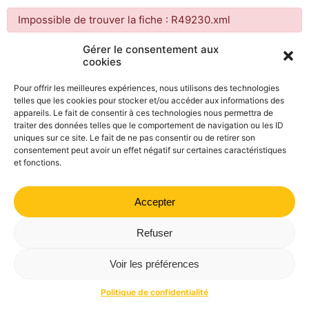
Impossible de trouver la fiche : R49230.xml
Gérer le consentement aux
cookies
Mairie de Valdrôme | 14 rue Haute, 26310 Valdrôme | 04 75
21 40 70
Pour offrir les meilleures expériences, nous utilisons des technologies
telles que les cookies pour stocker et/ou accéder aux informations des
Politique de confidentialité
Mentions légales
Plan du site
appareils. Le fait de consentir à ces technologies nous permettra de
traiter des données telles que le comportement de navigation ou les ID
uniques sur ce site. Le fait de ne pas consentir ou de retirer son
consentement peut avoir un effet négatif sur certaines caractéristiques
et fonctions.
Accepter
Refuser
Voir les préférences
Politique de confidentialité