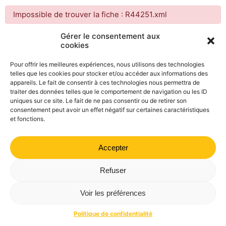
Impossible de trouver la fiche : R44251.xml
Gérer le consentement aux
cookies
Mairie de Valdrôme | 14 rue Haute, 26310 Valdrôme | 04 75
21 40 70
Pour offrir les meilleures expériences, nous utilisons des technologies
telles que les cookies pour stocker et/ou accéder aux informations des
Politique de confidentialité
Mentions légales
Plan du site
appareils. Le fait de consentir à ces technologies nous permettra de
traiter des données telles que le comportement de navigation ou les ID
uniques sur ce site. Le fait de ne pas consentir ou de retirer son
consentement peut avoir un effet négatif sur certaines caractéristiques
et fonctions.
Accepter
Refuser
Voir les préférences
Politique de confidentialité