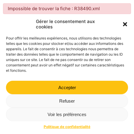
Impossible de trouver la fiche : R38490.xml
Gérer le consentement aux
cookies
Mairie de Valdrôme | 14 rue Haute, 26310 Valdrôme | 04 75
21 40 70
Pour offrir les meilleures expériences, nous utilisons des technologies
telles que les cookies pour stocker et/ou accéder aux informations des
Politique de confidentialité
Mentions légales
Plan du site
appareils. Le fait de consentir à ces technologies nous permettra de
traiter des données telles que le comportement de navigation ou les ID
uniques sur ce site. Le fait de ne pas consentir ou de retirer son
consentement peut avoir un effet négatif sur certaines caractéristiques
et fonctions.
Accepter
Refuser
Voir les préférences
Politique de confidentialité