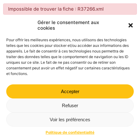
Impossible de trouver la fiche : R37266.xml
Gérer le consentement aux
cookies
Mairie de Valdrôme | 14 rue Haute, 26310 Valdrôme | 04 75
21 40 70
Pour offrir les meilleures expériences, nous utilisons des technologies
telles que les cookies pour stocker et/ou accéder aux informations des
Politique de confidentialité
Mentions légales
Plan du site
appareils. Le fait de consentir à ces technologies nous permettra de
traiter des données telles que le comportement de navigation ou les ID
uniques sur ce site. Le fait de ne pas consentir ou de retirer son
consentement peut avoir un effet négatif sur certaines caractéristiques
et fonctions.
Accepter
Refuser
Voir les préférences
Politique de confidentialité